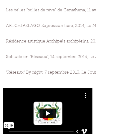
Les belles "bulles de rêve" de Genathena, 11 avril 2014, Le Journal d
ARTCHIPELAGO Expression libre, 2014, Le Mauricien
Résidence artistique Archipels archipleins, 2014, L'Express
Solitude en "Réseaux", 14 septembre 2013, Le Journal de l'île, M
"Réseaux" By night, 7 septembre 2013, Le Journal de l'île, Marin